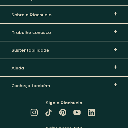
Sobre a Riachuelo
Trabalhe conosco
Sustentabilidade
Ajuda
Conheça também
Siga a Riachuelo
CANAL
TIKTOK
PINTEREST
DA
LINKEDIN
DA
DA
RIACHUELO
DA
RIACHUELO
RIACHUELO
NO
RIACHUELO
YOUTUBE
Baixe nosso APP