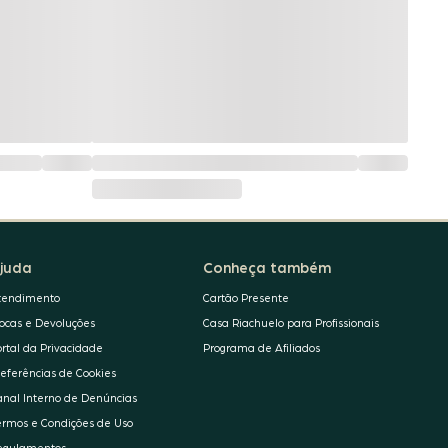
juda
Conheça também
tendimento
Cartão Presente
rocas e Devoluções
Casa Riachuelo para Profissionais
ortal da Privacidade
Programa de Afiliados
referências de Cookies
anal Interno de Denúncias
ermos e Condições de Uso
egulamentos