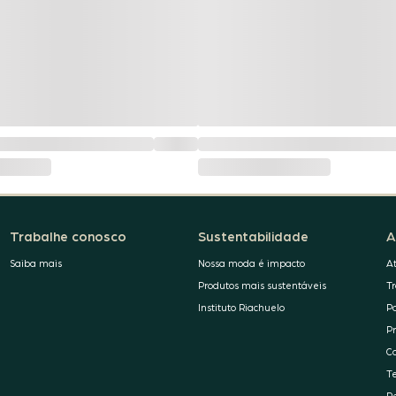
Trabalhe conosco
Sustentabilidade
A
Saiba mais
Nossa moda é impacto
A
Produtos mais sustentáveis
T
Instituto Riachuelo
P
P
C
T
R