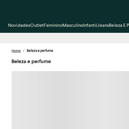
Novidades
Outlet
Feminino
Masculino
Infantil
Jeans
Beleza E 
Home
/
Beleza e perfume
Beleza e perfume