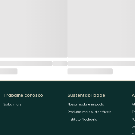
Trabalhe conosco
Sustentabilidade
A
Saiba mais
Nossa moda é impacto
A
Produtos mais sustentáveis
T
Instituto Riachuelo
P
P
C