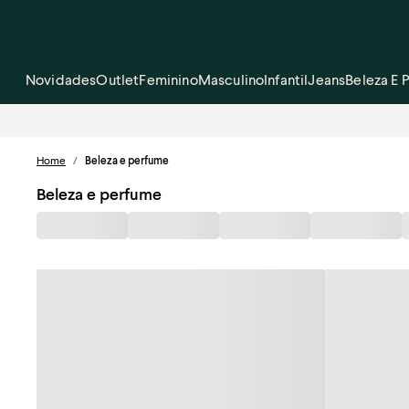
Novidades
Outlet
Feminino
Masculino
Infantil
Jeans
Beleza E 
Home
/
Beleza e perfume
Beleza e perfume