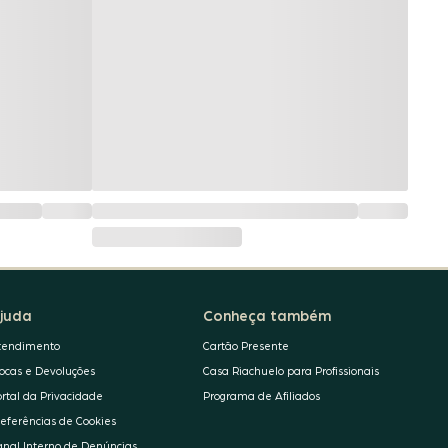
juda
Conheça também
tendimento
Cartão Presente
rocas e Devoluções
Casa Riachuelo para Profissionais
ortal da Privacidade
Programa de Afiliados
referências de Cookies
anal Interno de Denúncias