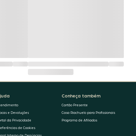
juda
Conheça também
tendimento
Cartão Presente
rocas e Devoluções
Casa Riachuelo para Profissionais
ortal da Privacidade
Programa de Afiliados
referências de Cookies
anal Interno de Denúncias