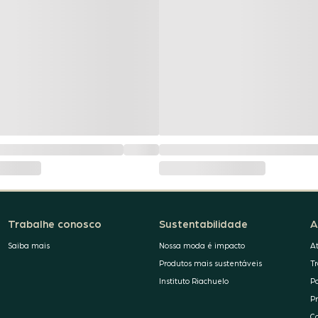
Trabalhe conosco
Sustentabilidade
A
Saiba mais
Nossa moda é impacto
A
Produtos mais sustentáveis
T
Instituto Riachuelo
P
P
C