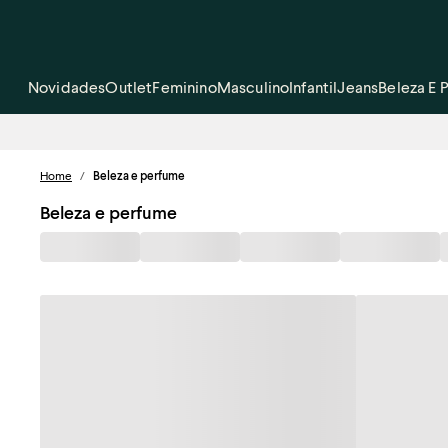
Novidades
Outlet
Feminino
Masculino
Infantil
Jeans
Beleza E 
Home
/
Beleza e perfume
Beleza e perfume