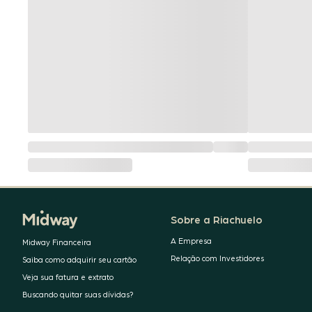
Sobre a Riachuelo
A Empresa
Midway Financeira
Relação com Investidores
Saiba como adquirir seu cartão
Veja sua fatura e extrato
Buscando quitar suas dívidas?