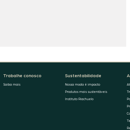
Trabalhe conosco
Sustentabilidade
A
Saiba mais
Nossa moda é impacto
A
Produtos mais sustentáveis
T
Instituto Riachuelo
P
P
C
T
R