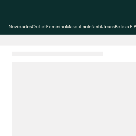
Novidades
Outlet
Feminino
Masculino
Infantil
Jeans
Beleza E 