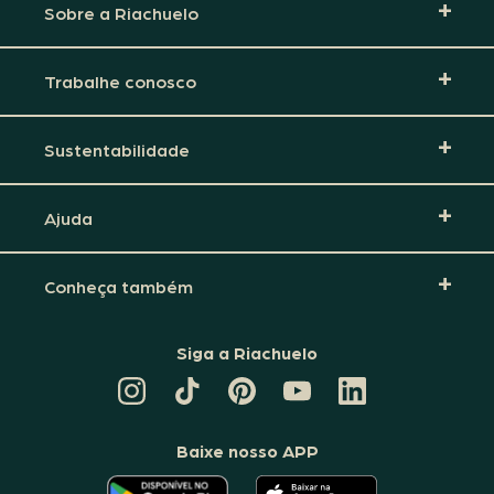
Sobre a Riachuelo
Trabalhe conosco
Sustentabilidade
Ajuda
Conheça também
Siga a Riachuelo
CANAL
TIKTOK
PINTEREST
DA
LINKEDIN
DA
DA
RIACHUELO
DA
RIACHUELO
RIACHUELO
NO
RIACHUELO
YOUTUBE
Baixe nosso APP
O
O
APLICATIVO
APLICATIVO