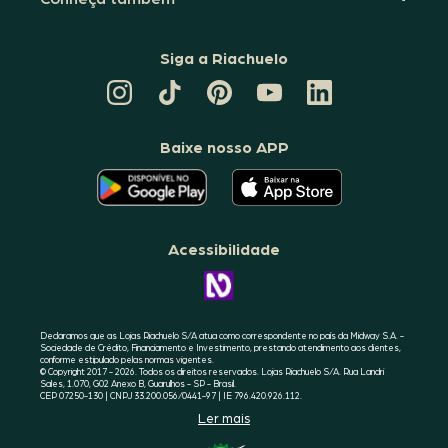
Siga a Riachuelo
CANAL
TIKTOK
PINTEREST
DA
LINKEDIN
DA
DA
RIACHUELO
DA
RIACHUELO
RIACHUELO
NO
RIACHUELO
YOUTUBE
Baixe nosso APP
O
O
APLICATIVO
APLICATIVO
DA
DA
RIACHUELO
RIACHUELO
ESTÁ
ESTÁ
DISPONÍVEL
DISPONÍVEL
NO
NO
Acessibilidade
GOOGLE
APPLE
PLAY
STORE
CONHEÇA
A
ACESSIBILIDADE
RIACHUELO
Declaramos que as Lojas Riachuelo S/A atua como correspondente no país da Midway S.A. -
Sociedade de Crédito, Financiamento e Investimento, prestando atendimento aos clientes,
conforme estipulado pelas normas vigentes.
© Copyright 2017 - 2026. Todos os direitos reservados. Lojas Riachuelo S/A. Rua Landri
Sales, 1.070, G02 Anexo B, Guarulhos - SP - Brasil.
CEP 07250-130 | CNPJ 33.200.056/0441-97 | IE 796.420.926.112.
Ler mais
SELO