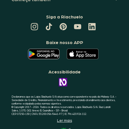
Siga a Riachuelo
CANAL
TIKTOK
PINTEREST
DA
LINKEDIN
DA
DA
RIACHUELO
DA
RIACHUELO
RIACHUELO
NO
RIACHUELO
YOUTUBE
Baixe nosso APP
O
O
APLICATIVO
APLICATIVO
DA
DA
RIACHUELO
RIACHUELO
ESTÁ
ESTÁ
DISPONÍVEL
DISPONÍVEL
NO
NO
Acessibilidade
GOOGLE
APPLE
PLAY
STORE
CONHEÇA
A
ACESSIBILIDADE
RIACHUELO
Declaramos que as Lojas Riachuelo S/A atua como correspondente no país da Midway S.A. -
Sociedade de Crédito, Financiamento e Investimento, prestando atendimento aos clientes,
conforme estipulado pelas normas vigentes.
© Copyright 2017 - 2026. Todos os direitos reservados. Lojas Riachuelo S/A. Rua Landri
Sales, 1.070, G02 Anexo B, Guarulhos - SP - Brasil.
CEP 07250-130 | CNPJ 33.200.056/0441-97 | IE 796.420.926.112.
Ler mais
SELO