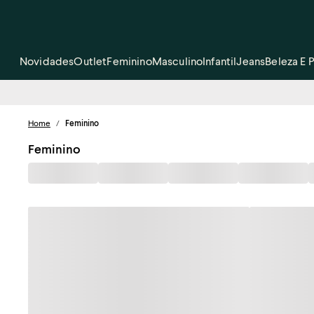
Novidades
Outlet
Feminino
Masculino
Infantil
Jeans
Beleza E 
Home
/
Feminino
Feminino