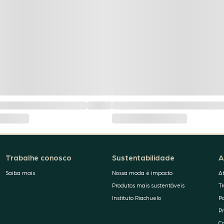
Trabalhe conosco
Sustentabilidade
A
Saiba mais
Nossa moda é impacto
A
Produtos mais sustentáveis
T
Instituto Riachuelo
P
P
C