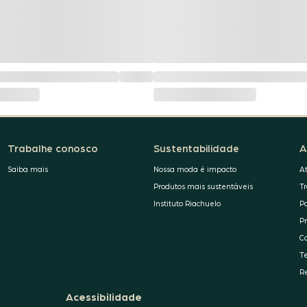
Trabalhe conosco
Sustentabilidade
A
Saiba mais
Nossa moda é impacto
A
Produtos mais sustentáveis
T
Instituto Riachuelo
P
P
C
T
R
Acessibilidade