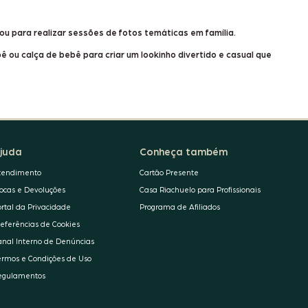
ou para realizar sessões de fotos temáticas em família.
bê
ou
calça de bebê
para criar um lookinho divertido e casual que
juda
Conheça também
tendimento
Cartão Presente
rocas e Devoluções
Casa Riachuelo para Profissionais
ortal da Privacidade
Programa de Afiliados
referências de Cookies
anal Interno de Denúncias
ermos e Condições de Uso
egulamentos