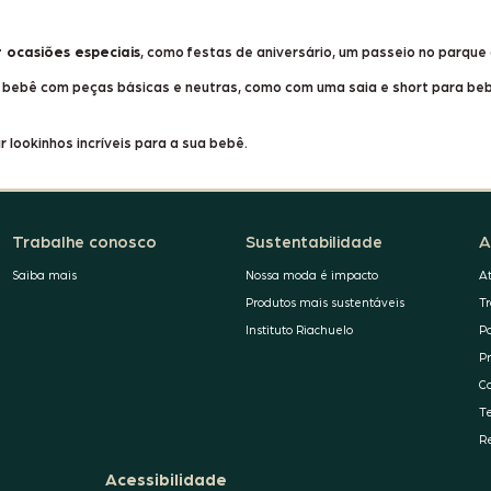
 ocasiões especiais
, como festas de aniversário, um passeio no parque 
a bebê com peças básicas e neutras, como com uma
saia e short para be
 lookinhos incríveis para a sua bebê.
Trabalhe conosco
Sustentabilidade
A
Saiba mais
Nossa moda é impacto
A
Produtos mais sustentáveis
T
Instituto Riachuelo
P
P
C
T
R
Acessibilidade