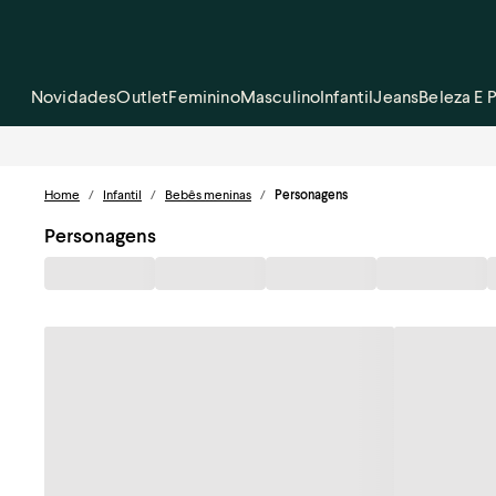
Novidades
Outlet
Feminino
Masculino
Infantil
Jeans
Beleza E 
Home
/
Infantil
/
Bebês meninas
/
Personagens
Personagens