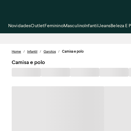
Novidades
Outlet
Feminino
Masculino
Infantil
Jeans
Beleza E 
Home
/
Infantil
/
Garotos
/
Camisa e polo
Camisa e polo