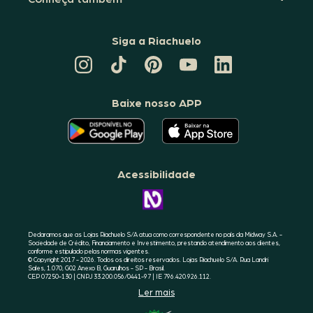
Siga a Riachuelo
CANAL
TIKTOK
PINTEREST
DA
LINKEDIN
DA
DA
RIACHUELO
DA
RIACHUELO
RIACHUELO
NO
RIACHUELO
YOUTUBE
Baixe nosso APP
O
O
APLICATIVO
APLICATIVO
DA
DA
RIACHUELO
RIACHUELO
ESTÁ
ESTÁ
DISPONÍVEL
DISPONÍVEL
NO
NO
Acessibilidade
GOOGLE
APPLE
PLAY
STORE
CONHEÇA
A
ACESSIBILIDADE
RIACHUELO
Declaramos que as Lojas Riachuelo S/A atua como correspondente no país da Midway S.A. -
Sociedade de Crédito, Financiamento e Investimento, prestando atendimento aos clientes,
conforme estipulado pelas normas vigentes.
© Copyright 2017 - 2026. Todos os direitos reservados. Lojas Riachuelo S/A. Rua Landri
Sales, 1.070, G02 Anexo B, Guarulhos - SP - Brasil.
CEP 07250-130 | CNPJ 33.200.056/0441-97 | IE 796.420.926.112.
Ler mais
SELO