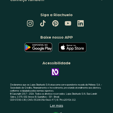
Siga a Riachuelo
CANAL
TIKTOK
PINTEREST
DA
LINKEDIN
DA
DA
RIACHUELO
DA
RIACHUELO
RIACHUELO
NO
RIACHUELO
YOUTUBE
Baixe nosso APP
O
O
APLICATIVO
APLICATIVO
DA
DA
RIACHUELO
RIACHUELO
ESTÁ
ESTÁ
DISPONÍVEL
DISPONÍVEL
NO
NO
Acessibilidade
GOOGLE
APPLE
PLAY
STORE
CONHEÇA
A
ACESSIBILIDADE
RIACHUELO
Declaramos que as Lojas Riachuelo S/A atua como correspondente no país da Midway S.A. -
Sociedade de Crédito, Financiamento e Investimento, prestando atendimento aos clientes,
conforme estipulado pelas normas vigentes.
© Copyright 2017 - 2026. Todos os direitos reservados. Lojas Riachuelo S/A. Rua Landri
Sales, 1.070, G02 Anexo B, Guarulhos - SP - Brasil.
CEP 07250-130 | CNPJ 33.200.056/0441-97 | IE 796.420.926.112.
Ler mais
SELO