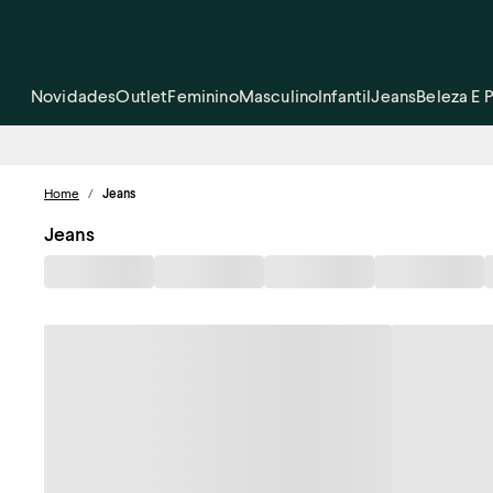
Novidades
Outlet
Feminino
Masculino
Infantil
Jeans
Beleza E 
Home
/
Jeans
Jeans