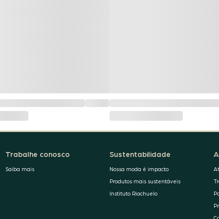
Trabalhe conosco
Sustentabilidade
A
Saiba mais
Nossa moda é impacto
A
Produtos mais sustentáveis
T
Instituto Riachuelo
P
P
C