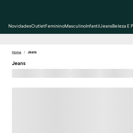
Novidades
Outlet
Feminino
Masculino
Infantil
Jeans
Beleza E 
Home
/
Jeans
Jeans