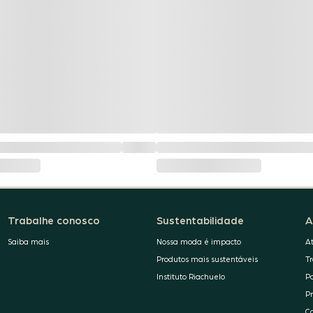
Trabalhe conosco
Sustentabilidade
A
Saiba mais
Nossa moda é impacto
A
Produtos mais sustentáveis
T
Instituto Riachuelo
P
P
C