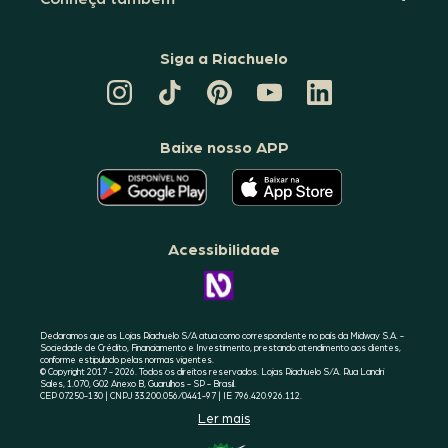
Siga a Riachuelo
CANAL
TIKTOK
PINTEREST
DA
LINKEDIN
DA
DA
RIACHUELO
DA
RIACHUELO
RIACHUELO
NO
RIACHUELO
YOUTUBE
Baixe nosso APP
O
O
APLICATIVO
APLICATIVO
DA
DA
RIACHUELO
RIACHUELO
ESTÁ
ESTÁ
DISPONÍVEL
DISPONÍVEL
NO
NO
Acessibilidade
GOOGLE
APPLE
PLAY
STORE
CONHEÇA
A
ACESSIBILIDADE
RIACHUELO
Declaramos que as Lojas Riachuelo S/A atua como correspondente no país da Midway S.A. -
Sociedade de Crédito, Financiamento e Investimento, prestando atendimento aos clientes,
conforme estipulado pelas normas vigentes.
© Copyright 2017 - 2026. Todos os direitos reservados. Lojas Riachuelo S/A. Rua Landri
Sales, 1.070, G02 Anexo B, Guarulhos - SP - Brasil.
CEP 07250-130 | CNPJ 33.200.056/0441-97 | IE 796.420.926.112.
Ler mais
SELO