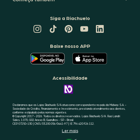
Siga a Riachuelo
CANAL
TIKTOK
PINTEREST
DA
LINKEDIN
DA
DA
RIACHUELO
DA
RIACHUELO
RIACHUELO
NO
RIACHUELO
YOUTUBE
Baixe nosso APP
O
O
APLICATIVO
APLICATIVO
DA
DA
RIACHUELO
RIACHUELO
ESTÁ
ESTÁ
DISPONÍVEL
DISPONÍVEL
NO
NO
Acessibilidade
GOOGLE
APPLE
PLAY
STORE
CONHEÇA
A
ACESSIBILIDADE
RIACHUELO
Declaramos que as Lojas Riachuelo S/A atua como correspondente no país da Midway S.A. -
Sociedade de Crédito, Financiamento e Investimento, prestando atendimento aos clientes,
conforme estipulado pelas normas vigentes.
© Copyright 2017 - 2026. Todos os direitos reservados. Lojas Riachuelo S/A. Rua Landri
Sales, 1.070, G02 Anexo B, Guarulhos - SP - Brasil.
CEP 07250-130 | CNPJ 33.200.056/0441-97 | IE 796.420.926.112.
Ler mais
SELO