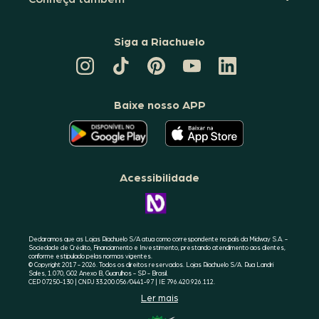
Siga a Riachuelo
CANAL
TIKTOK
PINTEREST
DA
LINKEDIN
DA
DA
RIACHUELO
DA
RIACHUELO
RIACHUELO
NO
RIACHUELO
YOUTUBE
Baixe nosso APP
O
O
APLICATIVO
APLICATIVO
DA
DA
RIACHUELO
RIACHUELO
ESTÁ
ESTÁ
DISPONÍVEL
DISPONÍVEL
NO
NO
Acessibilidade
GOOGLE
APPLE
PLAY
STORE
CONHEÇA
A
ACESSIBILIDADE
RIACHUELO
Declaramos que as Lojas Riachuelo S/A atua como correspondente no país da Midway S.A. -
Sociedade de Crédito, Financiamento e Investimento, prestando atendimento aos clientes,
conforme estipulado pelas normas vigentes.
© Copyright 2017 - 2026. Todos os direitos reservados. Lojas Riachuelo S/A. Rua Landri
Sales, 1.070, G02 Anexo B, Guarulhos - SP - Brasil.
CEP 07250-130 | CNPJ 33.200.056/0441-97 | IE 796.420.926.112.
Ler mais
SELO