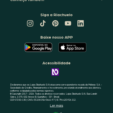
Siga a Riachuelo
CANAL
TIKTOK
PINTEREST
DA
LINKEDIN
DA
DA
RIACHUELO
DA
RIACHUELO
RIACHUELO
NO
RIACHUELO
YOUTUBE
Baixe nosso APP
O
O
APLICATIVO
APLICATIVO
DA
DA
RIACHUELO
RIACHUELO
ESTÁ
ESTÁ
DISPONÍVEL
DISPONÍVEL
NO
NO
Acessibilidade
GOOGLE
APPLE
PLAY
STORE
CONHEÇA
A
ACESSIBILIDADE
RIACHUELO
Declaramos que as Lojas Riachuelo S/A atua como correspondente no país da Midway S.A. -
Sociedade de Crédito, Financiamento e Investimento, prestando atendimento aos clientes,
conforme estipulado pelas normas vigentes.
© Copyright 2017 - 2026. Todos os direitos reservados. Lojas Riachuelo S/A. Rua Landri
Sales, 1.070, G02 Anexo B, Guarulhos - SP - Brasil.
CEP 07250-130 | CNPJ 33.200.056/0441-97 | IE 796.420.926.112.
Ler mais
SELO