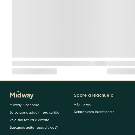
Sobre a Riachuelo
A Empresa
Midway Financeira
Relação com Investidores
Saiba como adquirir seu cartão
Veja sua fatura e extrato
Buscando quitar suas dívidas?