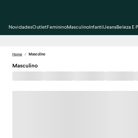
Novidades
Outlet
Feminino
Masculino
Infantil
Jeans
Beleza E 
Home
/
Masculino
Masculino