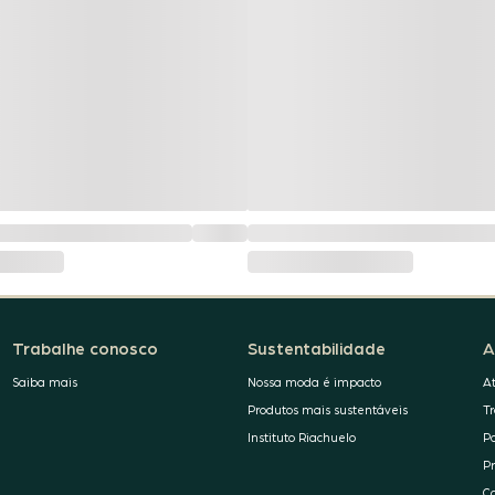
Trabalhe conosco
Sustentabilidade
A
Saiba mais
Nossa moda é impacto
A
Produtos mais sustentáveis
T
Instituto Riachuelo
P
P
C