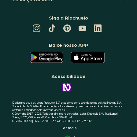
Siga a Riachuelo
CANAL
TIKTOK
PINTEREST
DA
LINKEDIN
DA
DA
RIACHUELO
DA
RIACHUELO
RIACHUELO
NO
RIACHUELO
YOUTUBE
Baixe nosso APP
O
O
APLICATIVO
APLICATIVO
DA
DA
RIACHUELO
RIACHUELO
ESTÁ
ESTÁ
DISPONÍVEL
DISPONÍVEL
NO
NO
Acessibilidade
GOOGLE
APPLE
PLAY
STORE
CONHEÇA
A
ACESSIBILIDADE
RIACHUELO
Declaramos que as Lojas Riachuelo S/A atua como correspondente no país da Midway S.A. -
Sociedade de Crédito, Financiamento e Investimento, prestando atendimento aos clientes,
conforme estipulado pelas normas vigentes.
© Copyright 2017 - 2026. Todos os direitos reservados. Lojas Riachuelo S/A. Rua Landri
Sales, 1.070, G02 Anexo B, Guarulhos - SP - Brasil.
CEP 07250-130 | CNPJ 33.200.056/0441-97 | IE 796.420.926.112.
Ler mais
SELO