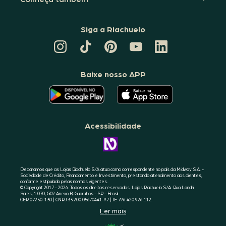
Siga a Riachuelo
CANAL
TIKTOK
PINTEREST
DA
LINKEDIN
DA
DA
RIACHUELO
DA
RIACHUELO
RIACHUELO
NO
RIACHUELO
YOUTUBE
Baixe nosso APP
O
O
APLICATIVO
APLICATIVO
DA
DA
RIACHUELO
RIACHUELO
ESTÁ
ESTÁ
DISPONÍVEL
DISPONÍVEL
NO
NO
Acessibilidade
GOOGLE
APPLE
PLAY
STORE
CONHEÇA
A
ACESSIBILIDADE
RIACHUELO
Declaramos que as Lojas Riachuelo S/A atua como correspondente no país da Midway S.A. -
Sociedade de Crédito, Financiamento e Investimento, prestando atendimento aos clientes,
conforme estipulado pelas normas vigentes.
© Copyright 2017 - 2026. Todos os direitos reservados. Lojas Riachuelo S/A. Rua Landri
Sales, 1.070, G02 Anexo B, Guarulhos - SP - Brasil.
CEP 07250-130 | CNPJ 33.200.056/0441-97 | IE 796.420.926.112.
Ler mais
SELO