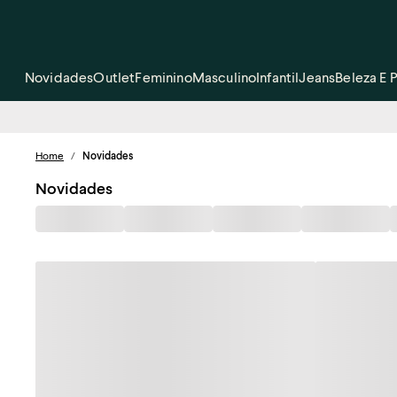
Novidades
Outlet
Feminino
Masculino
Infantil
Jeans
Beleza E 
Home
/
Novidades
Novidades