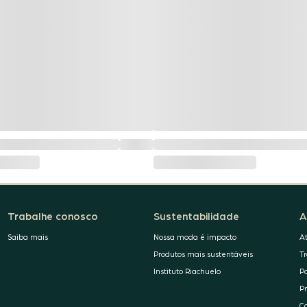
Trabalhe conosco
Sustentabilidade
A
Saiba mais
Nossa moda é impacto
A
Produtos mais sustentáveis
T
Instituto Riachuelo
P
P
C