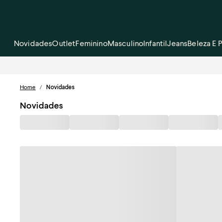
Novidades
Outlet
Feminino
Masculino
Infantil
Jeans
Beleza E 
Home
/
Novidades
Novidades