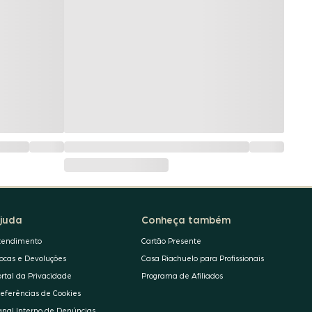
juda
Conheça também
tendimento
Cartão Presente
rocas e Devoluções
Casa Riachuelo para Profissionais
ortal da Privacidade
Programa de Afiliados
referências de Cookies
anal Interno de Denúncias