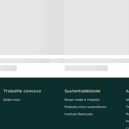
Trabalhe conosco
Sustentabilidade
A
Saiba mais
Nossa moda é impacto
A
Produtos mais sustentáveis
T
Instituto Riachuelo
P
P
C