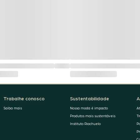
Trabalhe conosco
Sustentabilidade
A
Saiba mais
Nossa moda é impacto
A
Produtos mais sustentáveis
T
Instituto Riachuelo
P
P
C