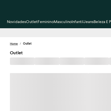
Novidades
Outlet
Feminino
Masculino
Infantil
Jeans
Beleza E 
Home
/
Outlet
Outlet