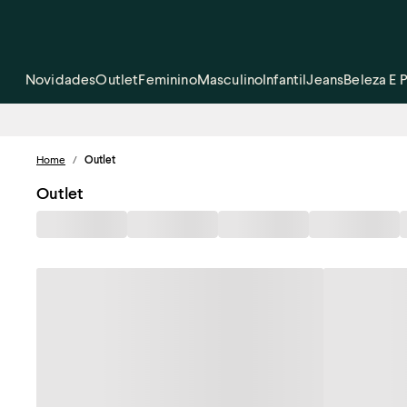
Novidades
Outlet
Feminino
Masculino
Infantil
Jeans
Beleza E 
Home
/
Outlet
Outlet