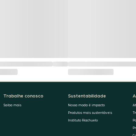
Trabalhe conosco
Sustentabilidade
A
Saiba mais
Nossa moda é impacto
A
Produtos mais sustentáveis
T
Instituto Riachuelo
P
P
C