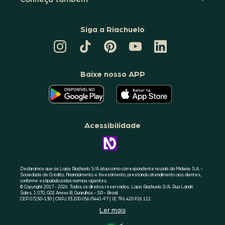
Siga a Riachuelo
CANAL
TIKTOK
PINTEREST
DA
LINKEDIN
DA
DA
RIACHUELO
DA
RIACHUELO
RIACHUELO
NO
RIACHUELO
YOUTUBE
Baixe nosso APP
O
O
APLICATIVO
APLICATIVO
DA
DA
RIACHUELO
RIACHUELO
ESTÁ
ESTÁ
DISPONÍVEL
DISPONÍVEL
NO
NO
Acessibilidade
GOOGLE
APPLE
PLAY
STORE
CONHEÇA
A
ACESSIBILIDADE
RIACHUELO
Declaramos que as Lojas Riachuelo S/A atua como correspondente no país da Midway S.A. -
Sociedade de Crédito, Financiamento e Investimento, prestando atendimento aos clientes,
conforme estipulado pelas normas vigentes.
© Copyright 2017 - 2026. Todos os direitos reservados. Lojas Riachuelo S/A. Rua Landri
Sales, 1.070, G02 Anexo B, Guarulhos - SP - Brasil.
CEP 07250-130 | CNPJ 33.200.056/0441-97 | IE 796.420.926.112.
Ler mais
SELO