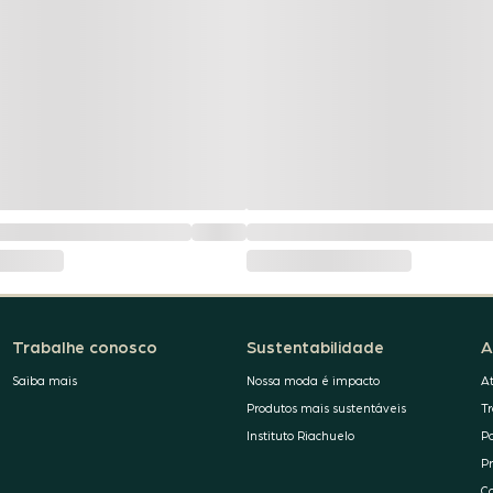
Trabalhe conosco
Sustentabilidade
A
Saiba mais
Nossa moda é impacto
A
Produtos mais sustentáveis
T
Instituto Riachuelo
P
P
C