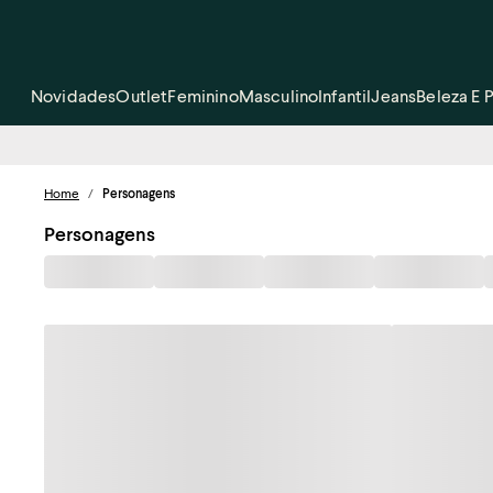
Novidades
Outlet
Feminino
Masculino
Infantil
Jeans
Beleza E 
Home
/
Personagens
Personagens