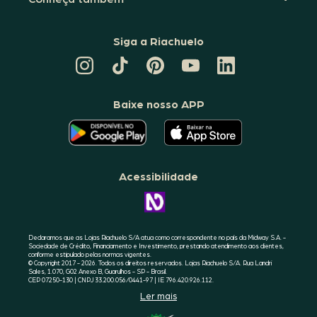
Siga a Riachuelo
CANAL
TIKTOK
PINTEREST
DA
LINKEDIN
DA
DA
RIACHUELO
DA
RIACHUELO
RIACHUELO
NO
RIACHUELO
YOUTUBE
Baixe nosso APP
O
O
APLICATIVO
APLICATIVO
DA
DA
RIACHUELO
RIACHUELO
ESTÁ
ESTÁ
DISPONÍVEL
DISPONÍVEL
NO
NO
Acessibilidade
GOOGLE
APPLE
PLAY
STORE
CONHEÇA
A
ACESSIBILIDADE
RIACHUELO
Declaramos que as Lojas Riachuelo S/A atua como correspondente no país da Midway S.A. -
Sociedade de Crédito, Financiamento e Investimento, prestando atendimento aos clientes,
conforme estipulado pelas normas vigentes.
© Copyright 2017 - 2026. Todos os direitos reservados. Lojas Riachuelo S/A. Rua Landri
Sales, 1.070, G02 Anexo B, Guarulhos - SP - Brasil.
CEP 07250-130 | CNPJ 33.200.056/0441-97 | IE 796.420.926.112.
Ler mais
SELO