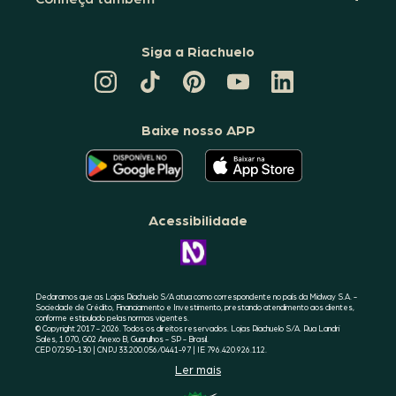
Siga a Riachuelo
CANAL
TIKTOK
PINTEREST
DA
LINKEDIN
DA
DA
RIACHUELO
DA
RIACHUELO
RIACHUELO
NO
RIACHUELO
YOUTUBE
Baixe nosso APP
O
O
APLICATIVO
APLICATIVO
DA
DA
RIACHUELO
RIACHUELO
ESTÁ
ESTÁ
DISPONÍVEL
DISPONÍVEL
NO
NO
Acessibilidade
GOOGLE
APPLE
PLAY
STORE
CONHEÇA
A
ACESSIBILIDADE
RIACHUELO
Declaramos que as Lojas Riachuelo S/A atua como correspondente no país da Midway S.A. -
Sociedade de Crédito, Financiamento e Investimento, prestando atendimento aos clientes,
conforme estipulado pelas normas vigentes.
© Copyright 2017 - 2026. Todos os direitos reservados. Lojas Riachuelo S/A. Rua Landri
Sales, 1.070, G02 Anexo B, Guarulhos - SP - Brasil.
CEP 07250-130 | CNPJ 33.200.056/0441-97 | IE 796.420.926.112.
Ler mais
SELO