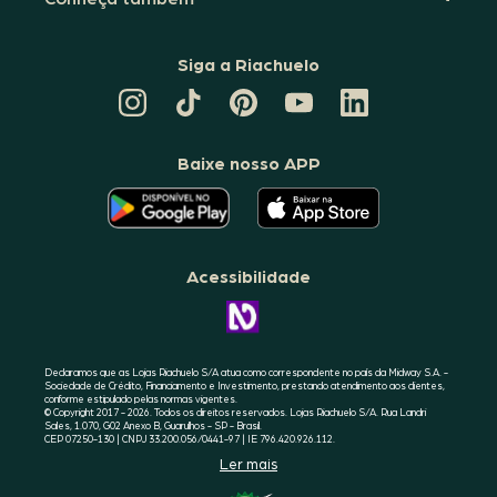
Siga a Riachuelo
CANAL
TIKTOK
PINTEREST
DA
LINKEDIN
DA
DA
RIACHUELO
DA
RIACHUELO
RIACHUELO
NO
RIACHUELO
YOUTUBE
Baixe nosso APP
O
O
APLICATIVO
APLICATIVO
DA
DA
RIACHUELO
RIACHUELO
ESTÁ
ESTÁ
DISPONÍVEL
DISPONÍVEL
NO
NO
Acessibilidade
GOOGLE
APPLE
PLAY
STORE
CONHEÇA
A
ACESSIBILIDADE
RIACHUELO
Declaramos que as Lojas Riachuelo S/A atua como correspondente no país da Midway S.A. -
Sociedade de Crédito, Financiamento e Investimento, prestando atendimento aos clientes,
conforme estipulado pelas normas vigentes.
© Copyright 2017 - 2026. Todos os direitos reservados. Lojas Riachuelo S/A. Rua Landri
Sales, 1.070, G02 Anexo B, Guarulhos - SP - Brasil.
CEP 07250-130 | CNPJ 33.200.056/0441-97 | IE 796.420.926.112.
Ler mais
SELO