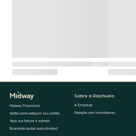
Sobre a Riachuelo
A Empresa
Midway Financeira
Relação com Investidores
Saiba como adquirir seu cartão
Veja sua fatura e extrato
Buscando quitar suas dívidas?