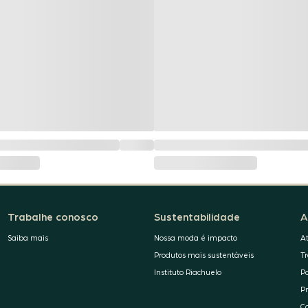
Trabalhe conosco
Sustentabilidade
A
Saiba mais
Nossa moda é impacto
A
Produtos mais sustentáveis
T
Instituto Riachuelo
P
P
C