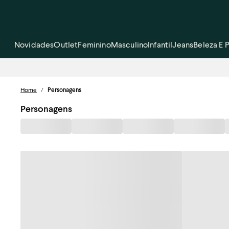
Novidades
Outlet
Feminino
Masculino
Infantil
Jeans
Beleza E 
Home
/
Personagens
Personagens