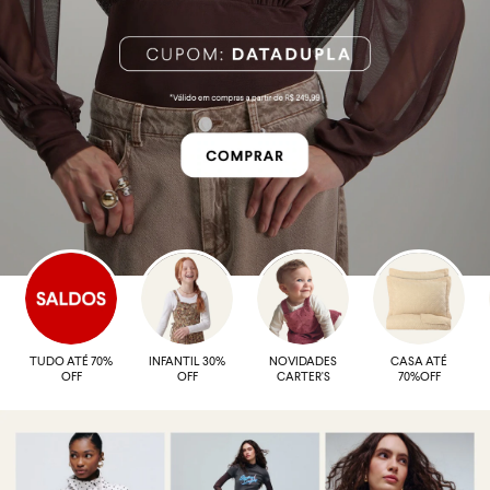
TUDO ATÉ 70%
INFANTIL 30%
NOVIDADES
CASA ATÉ
OFF
OFF
CARTER'S
70%OFF