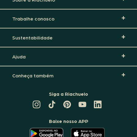
Trabalhe conosco
Sustentabilidade
Ajuda
Conheça também
Siga a Riachuelo
CANAL
TIKTOK
PINTEREST
DA
LINKEDIN
DA
DA
RIACHUELO
DA
RIACHUELO
RIACHUELO
NO
RIACHUELO
YOUTUBE
Baixe nosso APP
O
O
APLICATIVO
APLICATIVO
DA
DA