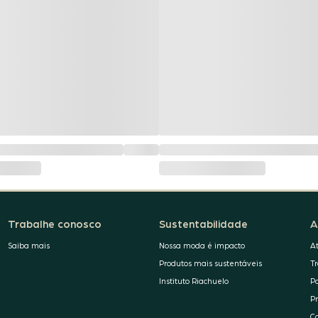
Trabalhe conosco
Sustentabilidade
A
Saiba mais
Nossa moda é impacto
A
Produtos mais sustentáveis
T
Instituto Riachuelo
P
P
C