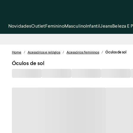
Novidades
Outlet
Feminino
Masculino
Infantil
Jeans
Beleza E 
Home
/
Acessórios e relógios
/
Acessórios femininos
/
Óculos de sol
Óculos de sol