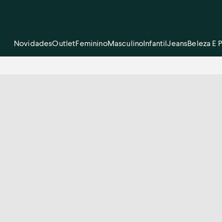
Novidades
Outlet
Feminino
Masculino
Infantil
Jeans
Beleza E 