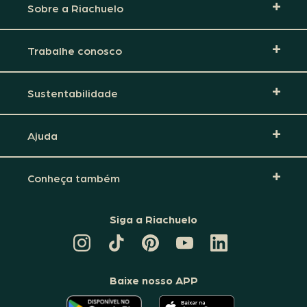
Sobre a Riachuelo
Trabalhe conosco
Sustentabilidade
Ajuda
Conheça também
Siga a Riachuelo
CANAL
TIKTOK
PINTEREST
DA
LINKEDIN
DA
DA
RIACHUELO
DA
RIACHUELO
RIACHUELO
NO
RIACHUELO
YOUTUBE
Baixe nosso APP
O
O
APLICATIVO
APLICATIVO