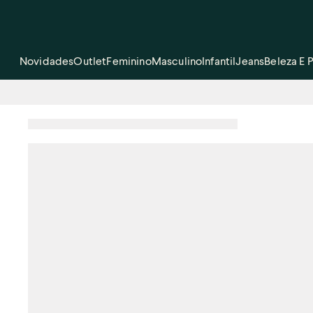
Novidades
Outlet
Feminino
Masculino
Infantil
Jeans
Beleza E 