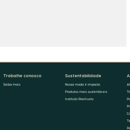
Trabalhe conosco
Sustentabilidade
A
Saiba mais
Nossa moda é impacto
A
Produtos mais sustentáveis
T
Instituto Riachuelo
P
P
C
T
R