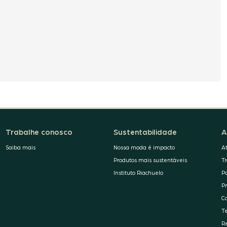
Trabalhe conosco
Sustentabilidade
A
Saiba mais
Nossa moda é impacto
A
Produtos mais sustentáveis
T
Instituto Riachuelo
P
P
C
T
R