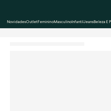
Novidades
Outlet
Feminino
Masculino
Infantil
Jeans
Beleza E 