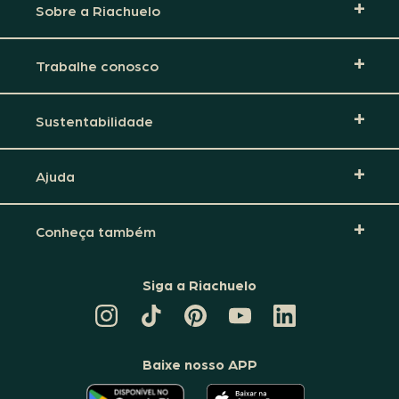
Sobre a Riachuelo
Trabalhe conosco
Sustentabilidade
Ajuda
Conheça também
Siga a Riachuelo
CANAL
TIKTOK
PINTEREST
DA
LINKEDIN
DA
DA
RIACHUELO
DA
RIACHUELO
RIACHUELO
NO
RIACHUELO
YOUTUBE
Baixe nosso APP
O
O
APLICATIVO
APLICATIVO