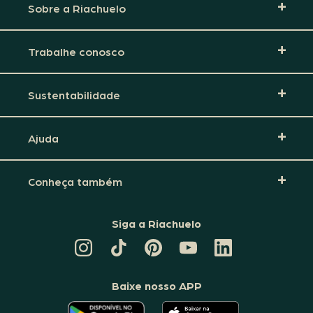
Sobre a Riachuelo
Trabalhe conosco
Sustentabilidade
Ajuda
Conheça também
Siga a Riachuelo
CANAL
TIKTOK
PINTEREST
DA
LINKEDIN
DA
DA
RIACHUELO
DA
RIACHUELO
RIACHUELO
NO
RIACHUELO
YOUTUBE
Baixe nosso APP
O
O
APLICATIVO
APLICATIVO