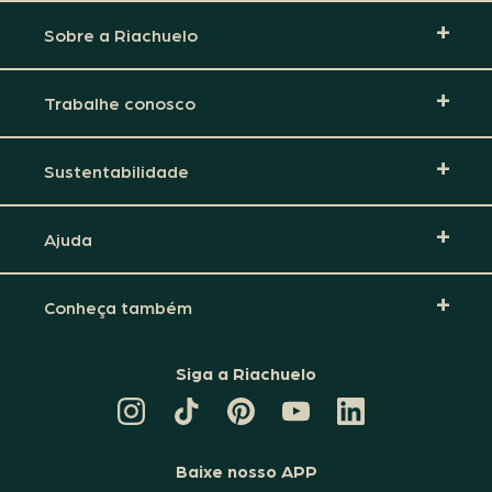
Sobre a Riachuelo
Trabalhe conosco
Sustentabilidade
Ajuda
Conheça também
Siga a Riachuelo
CANAL
TIKTOK
PINTEREST
DA
LINKEDIN
DA
DA
RIACHUELO
DA
RIACHUELO
RIACHUELO
NO
RIACHUELO
YOUTUBE
Baixe nosso APP