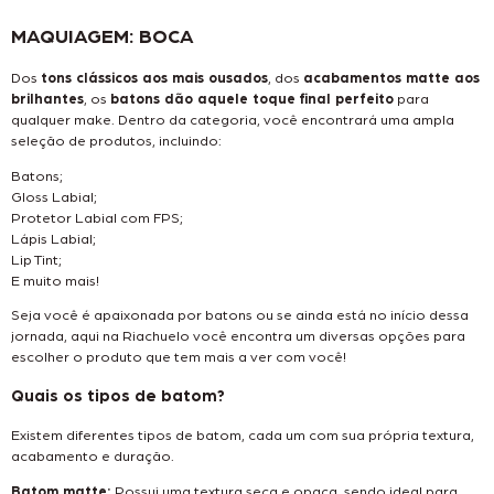
MAQUIAGEM: BOCA
Dos
tons clássicos aos mais ousados
, dos
acabamentos matte aos
brilhantes
, os
batons dão aquele toque final perfeito
para
qualquer make. Dentro da categoria, você encontrará uma ampla
seleção de produtos, incluindo:
Batons;
Gloss Labial;
Protetor Labial com FPS;
Lápis Labial;
Lip Tint;
E muito mais!
Seja você é apaixonada por batons ou se ainda está no início dessa
jornada, aqui na Riachuelo você encontra um diversas opções para
escolher o produto que tem mais a ver com você!
Quais os tipos de batom?
Existem diferentes tipos de batom, cada um com sua própria textura,
acabamento e duração.
Batom matte:
Possui uma textura seca e opaca, sendo ideal para