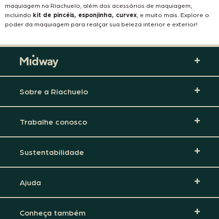
maquiagem na Riachuelo, além dos
acessórios de maquiagem,
incluindo
kit de pincéis, esponjinha, curvex
, e muito mais. Explore o
poder da maquiagem para realçar sua beleza interior e exterior!
Sobre a Riachuelo
Trabalhe conosco
Sustentabilidade
Ajuda
Conheça também