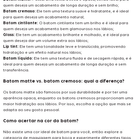
quem deseja um acabamento de longa duração e sem brilho;
Batom cremoso:
Ele tem uma textura suave e hidratante, e é ideal
para quem deseja um acabamento natural;
Batom cintilante:
O batom cintilante tem um brilho e é ideal para
quem deseja um acabamento bem glamouroso nos lábios;
Gloss:
Ele tem um acabamento brilhante e molhado, e é ideal para
quem deseja dar um volume extra aos lábios;
Lip tint:
Ele tem uma tonalidade leve e translúcida, promovendo
hidratação e um efeito natural nos lábios;
Batom líquido:
Ele tem uma textura fluida e de secagem rápida, e é
ideal para quem deseja um acabamento de longa duração e sem
transferência.
Batom matte vs. batom cremoso: qual a diferença?
Os batons matte são famosos por sua durabilidade e por ter uma
aparência opaca, enquanto os batons cremosos proporcionam uma
maior hidratação aos lábios. Por isso, escolha a opção que mais se
adapta ao seu gosto pessoal.
Como acertar na cor do batom?
Não existe uma cor ideal de batom para você, então explore a
categoria de maquiagem para boca e experimente diferentes tipos