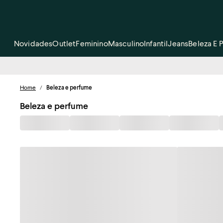
Novidades
Outlet
Feminino
Masculino
Infantil
Jeans
Beleza E 
Home
/
Beleza e perfume
Beleza e perfume