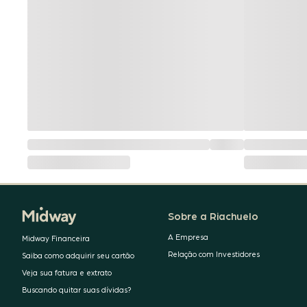
Sobre a Riachuelo
A Empresa
Midway Financeira
Relação com Investidores
Saiba como adquirir seu cartão
Veja sua fatura e extrato
Buscando quitar suas dívidas?