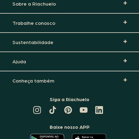
Sobre a Riachuelo
Trabalhe conosco
Sustentabilidade
Ajuda
Conheça também
Siga a Riachuelo
CANAL
TIKTOK
PINTEREST
DA
LINKEDIN
DA
DA
RIACHUELO
DA
RIACHUELO
RIACHUELO
NO
RIACHUELO
YOUTUBE
Baixe nosso APP
O
O
APLICATIVO
APLICATIVO