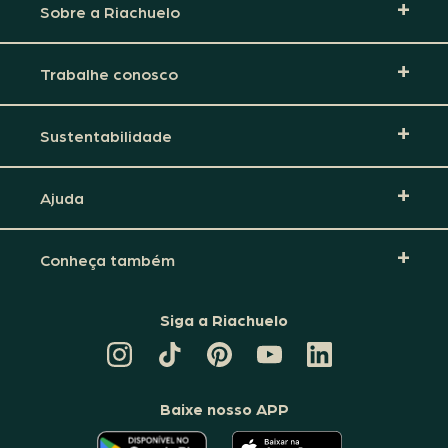
Sobre a Riachuelo
Trabalhe conosco
Sustentabilidade
Ajuda
Conheça também
Siga a Riachuelo
CANAL
TIKTOK
PINTEREST
DA
LINKEDIN
DA
DA
RIACHUELO
DA
RIACHUELO
RIACHUELO
NO
RIACHUELO
YOUTUBE
Baixe nosso APP
O
O
APLICATIVO
APLICATIVO