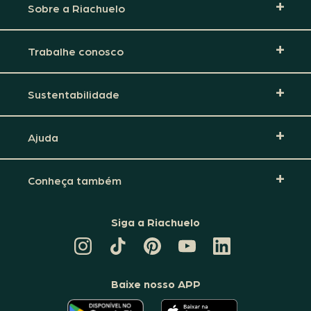
Sobre a Riachuelo
Trabalhe conosco
Sustentabilidade
Ajuda
Conheça também
Siga a Riachuelo
CANAL
TIKTOK
PINTEREST
DA
LINKEDIN
DA
DA
RIACHUELO
DA
RIACHUELO
RIACHUELO
NO
RIACHUELO
YOUTUBE
Baixe nosso APP
O
O
APLICATIVO
APLICATIVO