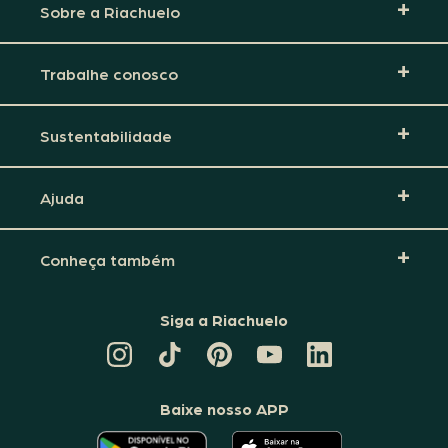
Sobre a Riachuelo
Trabalhe conosco
Sustentabilidade
Ajuda
Conheça também
Siga a Riachuelo
CANAL
TIKTOK
PINTEREST
DA
LINKEDIN
DA
DA
RIACHUELO
DA
RIACHUELO
RIACHUELO
NO
RIACHUELO
YOUTUBE
Baixe nosso APP
O
O
APLICATIVO
APLICATIVO