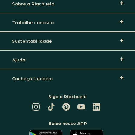
Sobre a Riachuelo
Trabalhe conosco
Sustentabilidade
Ajuda
Conheça também
Siga a Riachuelo
CANAL
TIKTOK
PINTEREST
DA
LINKEDIN
DA
DA
RIACHUELO
DA
RIACHUELO
RIACHUELO
NO
RIACHUELO
YOUTUBE
Baixe nosso APP
O
O
APLICATIVO
APLICATIVO