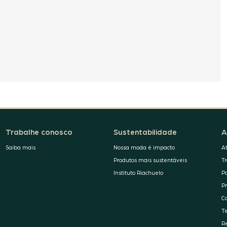
Trabalhe conosco
Sustentabilidade
A
Saiba mais
Nossa moda é impacto
A
Produtos mais sustentáveis
T
Instituto Riachuelo
P
P
C
T
R