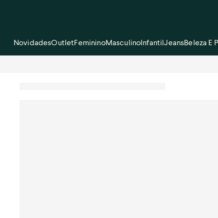
Novidades
Outlet
Feminino
Masculino
Infantil
Jeans
Beleza E 